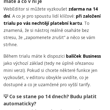
máte a co v ní je
WebEditor si můžete vyzkoušet
zdarma na 14
dní
. A co je pro spoustu lidí klíčové:
při založení
trialu po vás nechtějí platební kartu
. To
znamená, že si nástroj reálně osaháte bez
stresu, že „zapomenete zrušit“ a něco se vám
strhne.
Během trialu máte k dispozici
balíček Business
jako výchozí základ (tedy ne úplně ořezanou
mini verzi). Pokud si chcete některé funkce jen
vyzkoušet, v editoru obvykle uvidíte, co je
dostupné a co je uzamčené pro vyšší tarify.
💡 Co se stane po 14 dnech? Budu platit
automaticky?