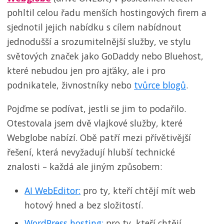
pohltil celou řadu menších hostingových firem a
sjednotil jejich nabídku s cílem nabídnout
jednodušší a srozumitelnější služby, ve stylu
světových značek jako GoDaddy nebo Bluehost,
které nebudou jen pro ajťáky, ale i pro
podnikatele, živnostníky nebo
tvůrce blogů
.
Pojďme se podívat, jestli se jim to podařilo.
Otestovala jsem dvě vlajkové služby, které
Webglobe nabízí. Obě patří mezi přívětivější
řešení, která nevyžadují hlubší technické
znalosti – každá ale jiným způsobem:
AI WebEditor:
pro ty, kteří chtějí mít web
hotový hned a bez složitostí.
WordPress hosting:
pro ty, kteří chtějí