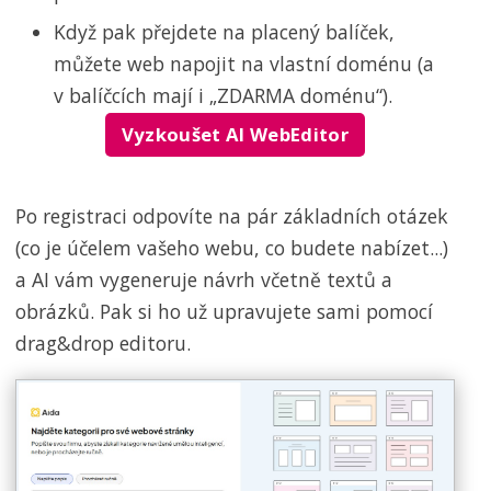
Když pak přejdete na placený balíček,
můžete web napojit na vlastní doménu (a
v balíčcích mají i „ZDARMA doménu“).
Vyzkoušet AI WebEditor
Po registraci odpovíte na pár základních otázek
(co je účelem vašeho webu, co budete nabízet...)
a AI vám vygeneruje návrh včetně textů a
obrázků. Pak si ho už upravujete sami pomocí
drag&drop editoru.