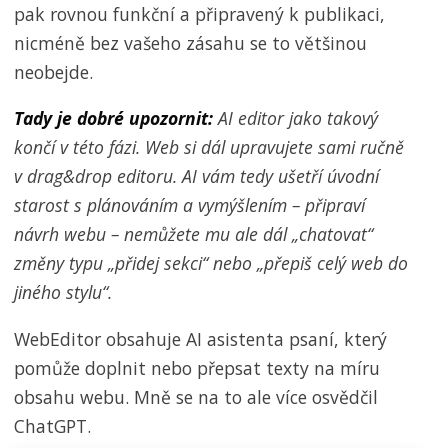
pak rovnou funkční a připravený k publikaci,
nicméně bez vašeho zásahu se to většinou
neobejde.
Tady je dobré upozornit:
AI editor jako takový
končí v této fázi. Web si dál upravujete sami ručně
v drag&drop editoru. AI vám tedy ušetří úvodní
starost s plánováním a vymýšlením – připraví
návrh webu – nemůžete mu ale dál „chatovat“
změny typu „přidej sekci“ nebo „přepiš celý web do
jiného stylu“.
WebEditor obsahuje AI asistenta psaní, který
pomůže doplnit nebo přepsat texty na míru
obsahu webu. Mně se na to ale více osvědčil
ChatGPT.