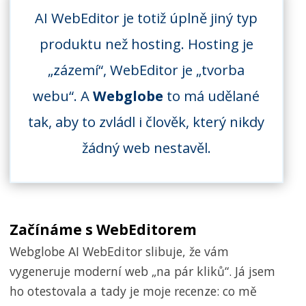
AI WebEditor je totiž úplně jiný typ
produktu než hosting. Hosting je
„zázemí“, WebEditor je „tvorba
webu“. A
Webglobe
to má udělané
tak, aby to zvládl i člověk, který nikdy
žádný web nestavěl.
Začínáme s WebEditorem
Webglobe AI WebEditor slibuje, že vám
vygeneruje moderní web „na pár kliků“. Já jsem
ho otestovala a tady je moje recenze: co mě