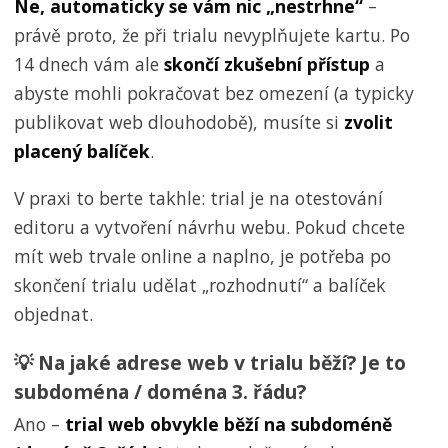
Ne, automaticky se vám nic „nestrhne“
–
právě proto, že při trialu nevyplňujete kartu. Po
14 dnech vám ale
skončí zkušební přístup
a
abyste mohli pokračovat bez omezení (a typicky
publikovat web dlouhodobě), musíte si
zvolit
placený balíček
.
V praxi to berte takhle: trial je na otestování
editoru a vytvoření návrhu webu. Pokud chcete
mít web trvale online a naplno, je potřeba po
skončení trialu udělat „rozhodnutí“ a balíček
objednat.
💡 Na jaké adrese web v trialu běží? Je to
subdoména / doména 3. řádu?
Ano –
trial web obvykle běží na subdoméně