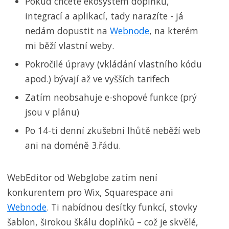
Pokud chcete ekosystém doplňků,
integrací a aplikací, tady narazíte - já
nedám dopustit na
Webnode
, na kterém
mi běží vlastní weby.
Pokročilé úpravy (vkládání vlastního kódu
apod.) bývají až ve vyšších tarifech
Zatím neobsahuje e-shopové funkce (prý
jsou v plánu)
Po 14-ti denní zkušební lhůtě neběží web
ani na doméně 3.řádu.
WebEditor od Webglobe zatím není
konkurentem pro Wix, Squarespace ani
Webnode
. Ti nabídnou desítky funkcí, stovky
šablon, širokou škálu doplňků – což je skvělé,